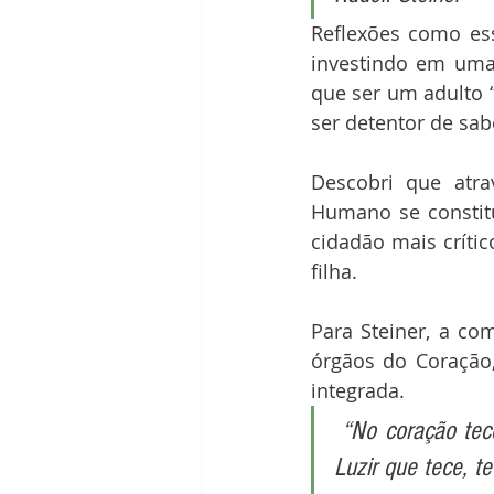
Reflexões como ess
investindo em uma 
que ser um adulto 
ser detentor de sab
Descobri que atra
Humano se constit
cidadão mais crític
filha.
Para Steiner, a co
órgãos do Coração
integrada.
 “No coração tece o sentir, na cabeça luze o pensar, nos membros vigora o querer. 
Luzir que tece, t