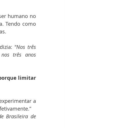
 ser humano no 
a. Tendo como 
as.
izia: 
"Nos três 
os três anos 
orque limitar 
experimentar a 
fetivamente.”
 Brasileira de 