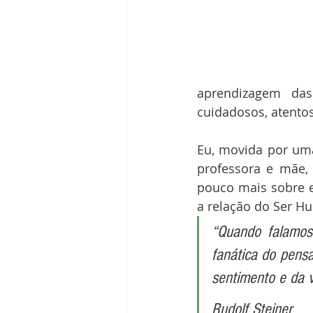
aprendizagem da
cuidadosos, atentos
Eu, movida por uma
professora e mãe,
pouco mais sobre e
a relação do Ser H
“Quando falamos
fanática do pens
sentimento e da v
Rudolf Steiner