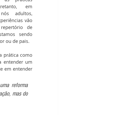
tretanto, em 
nós adultos, 
eriências vão 
epertório de 
stamos sendo 
or ou de pais.
 prática como 
a entender um 
te em entender 
uma reforma 
ação, mas do 
 