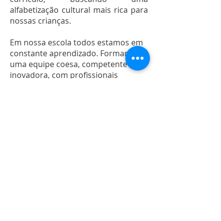
alfabetização cultural mais rica para
nossas crianças.
Em nossa escola todos estamos em
constante aprendizado. Formamos
uma equipe coesa, competente e
inovadora, com profissionais
atualizados. Educadores com paixão
pelo que fazem, por isso encantam o
educando.
Neste Blog, vamos compartilhar com
você um pouco dessas vivências e
reflexões.
Fique conosco. Comente, sugira,
opine, queremos trocar com você.
Prêmios e reconhecimentos
recebidos