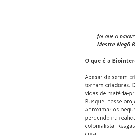
foi que a palav
Mestre Negô B
O que é a Biointe
Apesar de serem cr
tornam criadores. D
vidas de matéria-p
Busquei nesse proj
Aproximar os peque
perdendo na realida
colonialista. Resgat
cura.