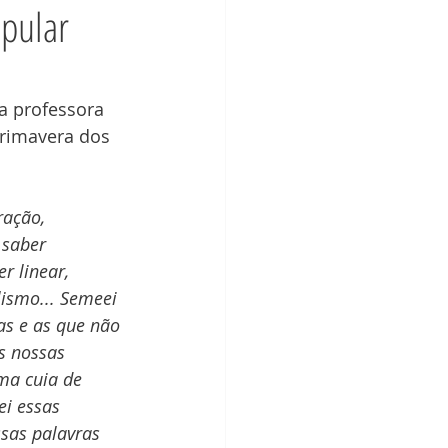
opular
a professora 
Primavera dos 
ração, 
 saber 
er linear, 
lismo... Semeei 
s e as que não 
s nossas 
ma cuia de 
i essas 
sas palavras 