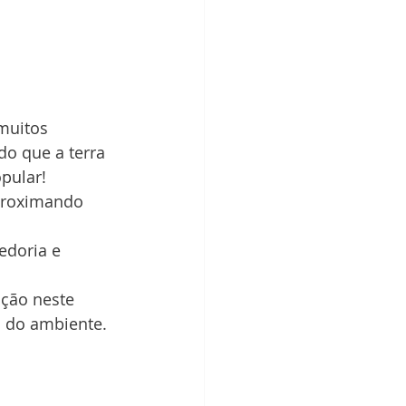
muitos 
do que a terra 
pular!
proximando 
doria e 
ção neste 
a do ambiente.